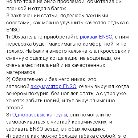
но это тоже не было проблемой, обмотал за 5$
пленкой и отдал в багаж.
В заключении статьи, поделюсь важными
советами, как можно улучшить качество отдыха с
ENSO.
1) Обязательно приобретайте
рюкзак ENSO
, с ним
перевозка будет максимально комфортной, и не
только. На Бали я вместо кальяна клал кроссовки и
сменную одежду когда ездил на водопады, он
очень вместительный и из качественных
материалов.
2) Обязательно и без него никак, это
запасной
аккумулятор ENSO
, очень выручал когда
вечером покурил, без ног лег спать, а с утра уже
хочется забить новый, и тут выручал именно
второй.
3)
Одноразовые капсулы
, они помогали не
заморачиваться с чисткой керамических, и
забивать ENSO везде, в любых локациях.
4) Берите как можно больше табака с собой, это